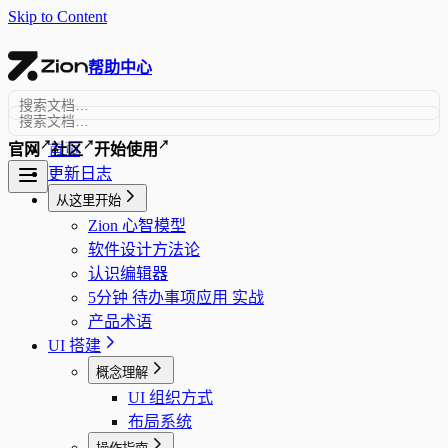
Skip to Content
帮助中心
↗
↗
↗
首页
官网
社区
开始使用
更新日志
从这里开始
Zion 心智模型
软件设计方法论
认识编辑器
5分钟 待办事项应用 实战
产品术语
UI 搭建
概念理解
UI 组织方式
布局系统