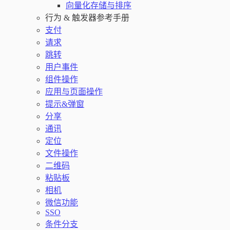
向量化存储与排序
行为 & 触发器参考手册
支付
请求
跳转
用户事件
组件操作
应用与页面操作
提示&弹窗
分享
通讯
定位
文件操作
二维码
粘贴板
相机
微信功能
SSO
条件分支