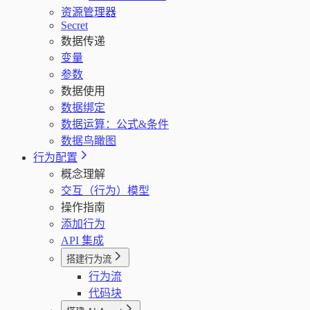
资源管理器
Secret
数据传递
变量
参数
数据使用
数据绑定
数据运算：公式&条件
数据鸟瞰图
行为配置
概念理解
交互（行为）模型
操作指南
添加行为
API 集成
搭建行为流
行为流
代码块