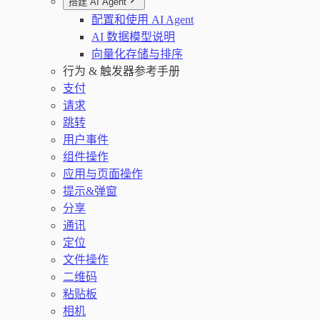
搭建 AI Agent
配置和使用 AI Agent
AI 数据模型说明
向量化存储与排序
行为 & 触发器参考手册
支付
请求
跳转
用户事件
组件操作
应用与页面操作
提示&弹窗
分享
通讯
定位
文件操作
二维码
粘贴板
相机