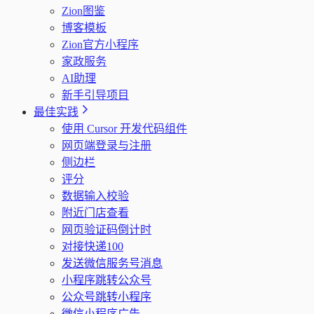
Zion图鉴
博客模板
Zion官方小程序
家政服务
AI助理
新手引导项目
最佳实践
使用 Cursor 开发代码组件
网页端登录与注册
侧边栏
评分
数据输入校验
附近门店查看
网页验证码倒计时
对接快递100
发送微信服务号消息
小程序跳转公众号
公众号跳转小程序
微信小程序广告