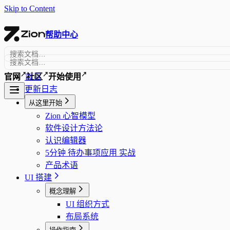
Skip to Content
帮助中心
↗
↗
↗
首页
官网
社区
开始使用
更新日志
从这里开始
Zion 心智模型
软件设计方法论
认识编辑器
5分钟 待办事项应用 实战
产品术语
UI 搭建
概念理解
UI 组织方式
布局系统