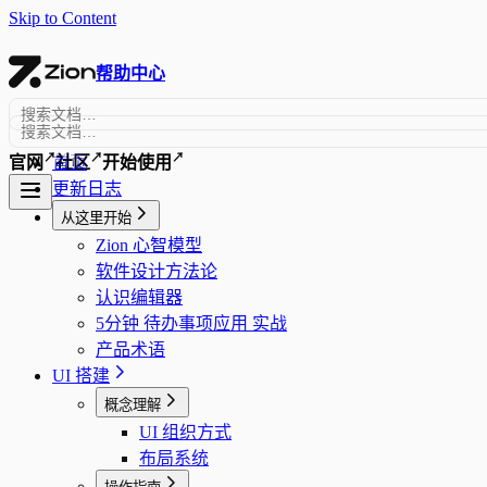
Skip to Content
帮助中心
↗
↗
↗
首页
官网
社区
开始使用
更新日志
从这里开始
Zion 心智模型
软件设计方法论
认识编辑器
5分钟 待办事项应用 实战
产品术语
UI 搭建
概念理解
UI 组织方式
布局系统