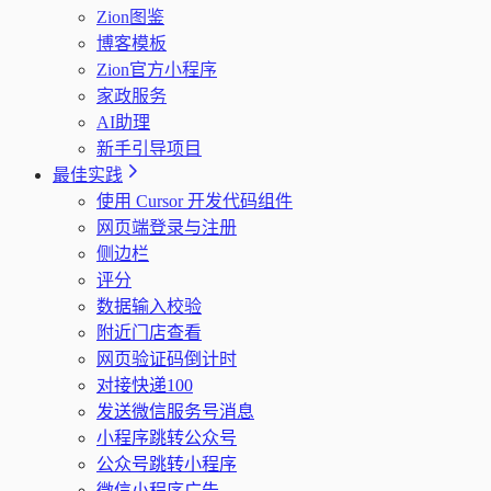
Zion图鉴
博客模板
Zion官方小程序
家政服务
AI助理
新手引导项目
最佳实践
使用 Cursor 开发代码组件
网页端登录与注册
侧边栏
评分
数据输入校验
附近门店查看
网页验证码倒计时
对接快递100
发送微信服务号消息
小程序跳转公众号
公众号跳转小程序
微信小程序广告