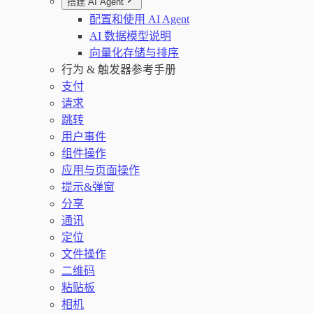
搭建 AI Agent
配置和使用 AI Agent
AI 数据模型说明
向量化存储与排序
行为 & 触发器参考手册
支付
请求
跳转
用户事件
组件操作
应用与页面操作
提示&弹窗
分享
通讯
定位
文件操作
二维码
粘贴板
相机