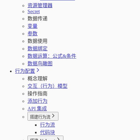
资源管理器
Secret
数据传递
变量
参数
数据使用
数据绑定
数据运算：公式&条件
数据鸟瞰图
行为配置
概念理解
交互（行为）模型
操作指南
添加行为
API 集成
搭建行为流
行为流
代码块