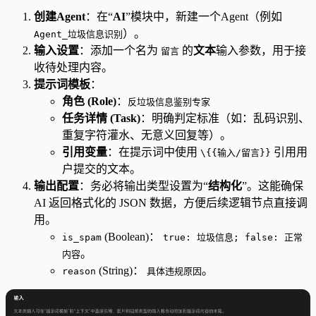
创建Agent
：在“
AI
”模块中，新建一个Agent（例如
）。
Agent_垃圾信息识别
输入设置
：添加一个名为
的
文本
输入参数，用于接
留言
收待处理内容。
提示词模板
：
角色 (Role)
：
反垃圾信息鉴别专家
任务详情 (Task)
：明确判定标准（如：乱码识别、
重复字符灌水、无意义回复等）。
引用变量
：在提示词中使用
引用用
\{{输入/留言}}
户提交的文本。
输出配置
：务必将输出类型设置为“
结构化
”。这能确保
AI 返回格式化的 JSON 数据，方便后续逻辑节点直接调
用。
(Boolean)：
is_spam
true: 垃圾信息; false: 正常
。
内容
(String)：
。
reason
具体违规原因