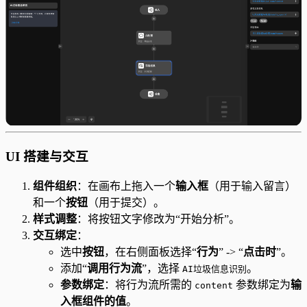
UI 搭建与交互
组件组织
：在画布上拖入一个
输入框
（用于输入留言）
和一个
按钮
（用于提交）。
样式调整
：将按钮文字修改为“开始分析”。
交互绑定
：
选中
按钮
，在右侧面板选择“
行为
” -> “
点击时
”。
添加“
调用行为流
”，选择
。
AI垃圾信息识别
参数绑定
：将行为流所需的
参数绑定为
输
content
入框组件的值
。