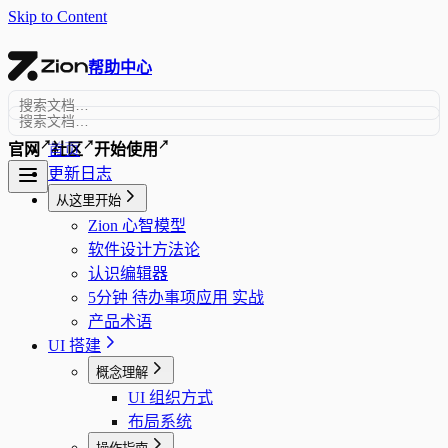
Skip to Content
帮助中心
↗
↗
↗
首页
官网
社区
开始使用
更新日志
从这里开始
Zion 心智模型
软件设计方法论
认识编辑器
5分钟 待办事项应用 实战
产品术语
UI 搭建
概念理解
UI 组织方式
布局系统