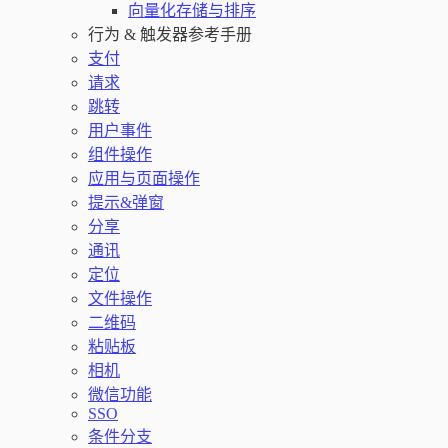
向量化存储与排序
行为 & 触发器参考手册
支付
请求
跳转
用户事件
组件操作
应用与页面操作
提示&弹窗
分享
通讯
定位
文件操作
二维码
粘贴板
相机
微信功能
SSO
条件分支