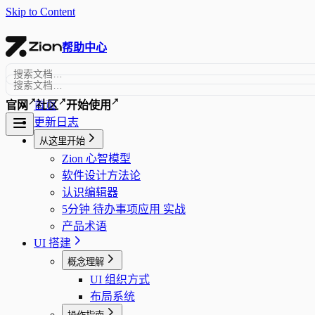
Skip to Content
帮助中心
↗
↗
↗
首页
官网
社区
开始使用
更新日志
从这里开始
Zion 心智模型
软件设计方法论
认识编辑器
5分钟 待办事项应用 实战
产品术语
UI 搭建
概念理解
UI 组织方式
布局系统