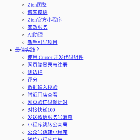
Zion图鉴
博客模板
Zion官方小程序
家政服务
AI助理
新手引导项目
最佳实践
使用 Cursor 开发代码组件
网页端登录与注册
侧边栏
评分
数据输入校验
附近门店查看
网页验证码倒计时
对接快递100
发送微信服务号消息
小程序跳转公众号
公众号跳转小程序
微信小程序广告