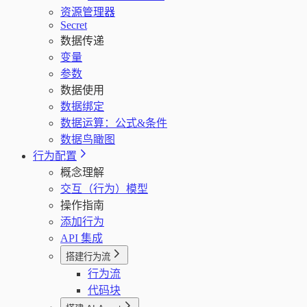
资源管理器
Secret
数据传递
变量
参数
数据使用
数据绑定
数据运算：公式&条件
数据鸟瞰图
行为配置
概念理解
交互（行为）模型
操作指南
添加行为
API 集成
搭建行为流
行为流
代码块