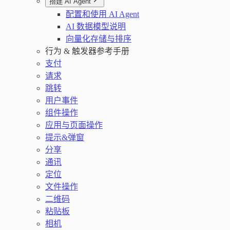
搭建 AI Agent
配置和使用 AI Agent
AI 数据模型说明
向量化存储与排序
行为 & 触发器参考手册
支付
请求
跳转
用户事件
组件操作
应用与页面操作
提示&弹窗
分享
通讯
定位
文件操作
二维码
粘贴板
相机