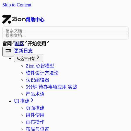
Skip to Content
帮助中心
↗
↗
↗
首页
官网
社区
开始使用
更新日志
从这里开始
Zion 心智模型
软件设计方法论
认识编辑器
5分钟 待办事项应用 实战
产品术语
UI 搭建
页面搭建
组件使用
画布操作
布局与位置