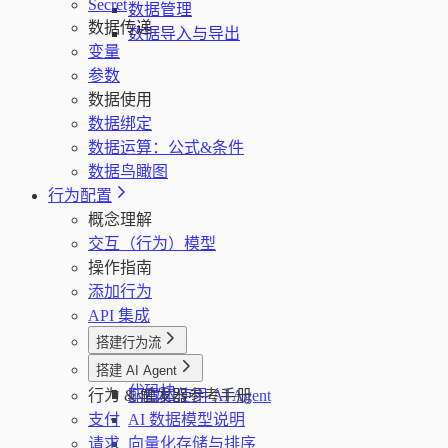
Secret
数据管理
数据传递
数据导入与导出
变量
参数
数据使用
数据绑定
数据运算：公式&条件
数据鸟瞰图
行为配置
概念理解
交互（行为）模型
操作指南
添加行为
API 集成
搭建行为流
行为流
搭建 AI Agent
代码块
行为 & 触发器参考手册
配置和使用 AI Agent
支付
AI 数据模型说明
请求
向量化存储与排序