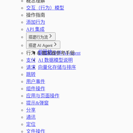
概念理解
交互（行为）模型
操作指南
添加行为
API 集成
搭建行为流
行为流
搭建 AI Agent
代码块
行为 & 触发器参考手册
配置和使用 AI Agent
支付
AI 数据模型说明
请求
向量化存储与排序
跳转
用户事件
组件操作
应用与页面操作
提示&弹窗
分享
通讯
定位
文件操作