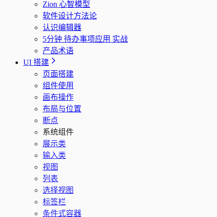
Zion 心智模型
软件设计方法论
认识编辑器
5分钟 待办事项应用 实战
产品术语
UI 搭建
页面搭建
组件使用
画布操作
布局与位置
断点
系统组件
展示类
输入类
视图
列表
选择视图
标签栏
条件式容器