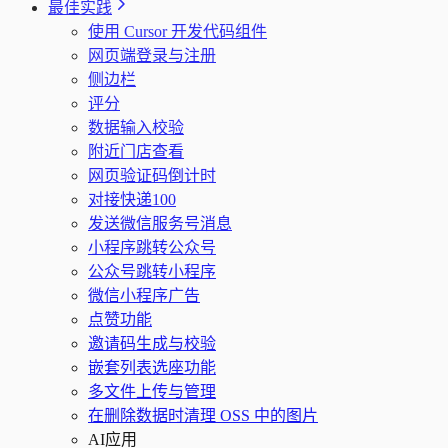
最佳实践
使用 Cursor 开发代码组件
网页端登录与注册
侧边栏
评分
数据输入校验
附近门店查看
网页验证码倒计时
对接快递100
发送微信服务号消息
小程序跳转公众号
公众号跳转小程序
微信小程序广告
点赞功能
邀请码生成与校验
嵌套列表选座功能
多文件上传与管理
在删除数据时清理 OSS 中的图片
AI应用