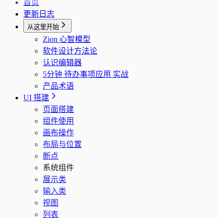
首页
更新日志
从这里开始
Zion 心智模型
软件设计方法论
认识编辑器
5分钟 待办事项应用 实战
产品术语
UI 搭建
页面搭建
组件使用
画布操作
布局与位置
断点
系统组件
展示类
输入类
视图
列表