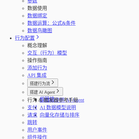
参数
数据使用
数据绑定
数据运算：公式&条件
数据鸟瞰图
行为配置
概念理解
交互（行为）模型
操作指南
添加行为
API 集成
搭建行为流
行为流
搭建 AI Agent
代码块
行为 & 触发器参考手册
配置和使用 AI Agent
支付
AI 数据模型说明
请求
向量化存储与排序
跳转
用户事件
组件操作