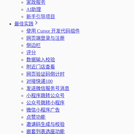
家政服务
AI助理
新手引导项目
最佳实践
使用 Cursor 开发代码组件
网页端登录与注册
侧边栏
评分
数据输入校验
附近门店查看
网页验证码倒计时
对接快递100
发送微信服务号消息
小程序跳转公众号
公众号跳转小程序
微信小程序广告
点赞功能
邀请码生成与校验
嵌套列表选座功能