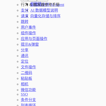
代码块
行为 & 触发器参考手册
配置和使用 AI Agent
支付
AI 数据模型说明
请求
向量化存储与排序
跳转
用户事件
组件操作
应用与页面操作
提示&弹窗
分享
通讯
定位
文件操作
二维码
粘贴板
相机
微信功能
SSO
条件分支
列表循环