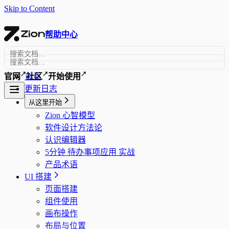
Skip to Content
帮助中心
↗
↗
↗
首页
官网
社区
开始使用
更新日志
从这里开始
Zion 心智模型
软件设计方法论
认识编辑器
5分钟 待办事项应用 实战
产品术语
UI 搭建
页面搭建
组件使用
画布操作
布局与位置