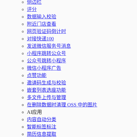
侧边栏
评分
数据输入校验
附近门店查看
网页验证码倒计时
对接快递100
发送微信服务号消息
小程序跳转公众号
公众号跳转小程序
微信小程序广告
点赞功能
邀请码生成与校验
嵌套列表选座功能
多文件上传与管理
在删除数据时清理 OSS 中的图片
AI应用
内容自动分类
智能标签标注
简历信息提取